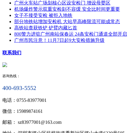
广州火车站广场划核心区设安检门 增设母婴区
机场爆炸警示双重安检刻不容缓 安全比时间更重要
女子不接受安检 被拒入地铁
部分地铁站增加安检机 大站早高峰限流可能成常态
高铁站查获铁铲 铲臂内藏匕首
800警力进驻广州南站保春运 24条安检门通道全部开启
广州市民注意！11月7日起9大安检措施升级
联系我们
咨询热线：
400-693-5552
电话：
0755-83977001
微信：
15989874161
邮箱：
sz83977001@163.com